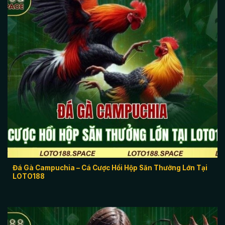
Đá Gà Campuchia - Cá Cược Hồi Hộp Săn Thưởng
Lớn Tại LOTO188
Đá Gà Campuchia – Cá Cược Hồi Hộp Săn Thưởng Lớn Tại
LOTO188