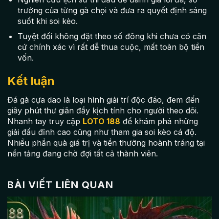
trường của từng gà chọi và đưa ra quyết định sáng
suốt khi soi kèo.
Tuyệt đối không đặt theo số đông khi chưa có căn
cứ chính xác vì rất dễ thua cuộc, mất toàn bộ tiền
vốn.
Kết luận
Đá gà cựa dao là loại hình giải trí độc đáo, đem đến
giây phút thư giãn đầy kịch tính cho người theo dõi.
Nhanh tay truy cập
LOTO 188
để khám phá những
giải đấu đỉnh cao cũng như tham gia soi kèo cá độ.
Nhiều phần quà giá trị và tiền thưởng hoành tráng tại
nền tảng đang chờ đợi tất cả thành viên.
BÀI VIẾT LIÊN QUAN