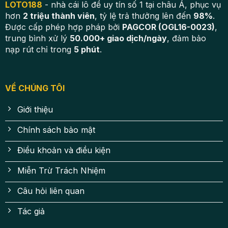
LOTO188
- nhà cái lô đề uy tín số 1 tại châu Á, phục vụ
hơn
2 triệu thành viên
, tỷ lệ trả thưởng lên đến
98%
.
Được cấp phép hợp pháp bởi
PAGCOR (OGL16-0023)
,
trung bình xử lý
50.000+ giao dịch/ngày
, đảm bảo
nạp rút chỉ trong
5 phút
.
VỀ CHÚNG TÔI
Giới thiệu
Chính sách bảo mật
Điều khoản và điều kiện
Miễn Trừ Trách Nhiệm
Câu hỏi liên quan
Tác giả