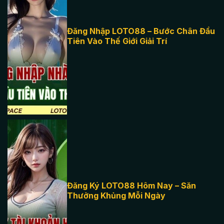
Đăng Nhập
Đăng Nhập LOTO88 – Bước Chân Đầu
LOTO88 -
Tiên Vào Thế Giới Giải Trí
Bước Chân
Đầu Tiên Vào
Thế Giới Giải
Trí
Đăng Ký
Đăng Ký LOTO88 Hôm Nay – Săn
Thưởng Khủng Mỗi Ngày
LOTO88 Hôm
Nay - Săn