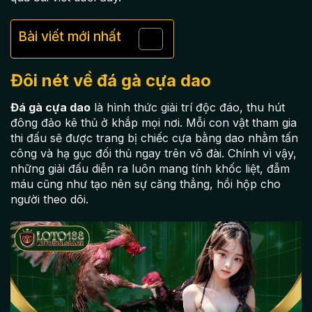
Bài viết mới nhất
Đôi nét về đá gà cựa dao
Đá gà cựa dao
là hình thức giải trí độc đáo, thu hút
đông đảo kê thủ ở khắp mọi nơi. Mỗi con vật tham gia
thi đấu sẽ được trang bị chiếc cựa bằng dao nhằm tấn
công và hạ gục đối thủ ngay trên võ đài. Chính vì vậy,
những giải đấu diễn ra luôn mang tính khốc liệt, đẫm
máu cũng như tạo nên sự căng thẳng, hồi hộp cho
người theo dõi.